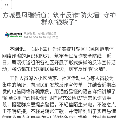
<<
方城县凤瑞街道：筑牢反诈“防火墙” 守护
群众“钱袋子”
来源/作者：方城县凤瑞街道
2025-12-30 20:28
特别关注
（周小翠）为切实提升辖区居民防范电信
本网讯：
网络诈骗的意识和能力，筑牢全民反诈安全防线，近
日，凤瑞街道组织各社区开展了形式多样的反诈宣传活
动，将防骗知识送到居民身边，筑牢反诈“防火墙”。
工作人员深入小区院落、社区活动中心等人员较为
集中的场所，向居民们发放反诈宣传单，并结合近期高
发的电信网络诈骗案例，用通俗易懂的语言详细讲解了
“刷单返利”“虚假投资理财”“冒充公检法”等常见诈骗手
段，提醒群众要提高警惕，不轻信陌生来电，不随意点
击不明链接，不轻易转账汇款。并清晰列出了实用易懂
的防范要点和遭遇诈骗后的紧急应对措施，并对老年群