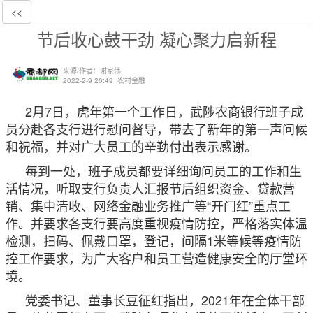
<<
节后收心鼓干劲 凝心聚力启新程
来源/作者：谢家伟
2022-2-9 20:49
农村金融
2月7日，虎年第一个工作日，武陟农商银行班子成
员分赴各支行进行慰问督导，带去了新年的第一声问候
和祝福，并对广大员工的辛勤付出表示感谢。
每到一处，班子成员都要详细询问员工的工作和生
活情况，听取支行负责人汇报节后组织资金、贷款营
销、集中清收、网络金融业务推广等“开门红”重点工
作。并要求各支行要高度重视疫情防控，严格落实体温
检测，扫码、佩戴口罩，登记，间隔1米等候等疫情防
控工作要求，为广大客户和员工营造健康安全的厅堂环
境。
党委书记、董事长豆征红指出，2021年在全体干部