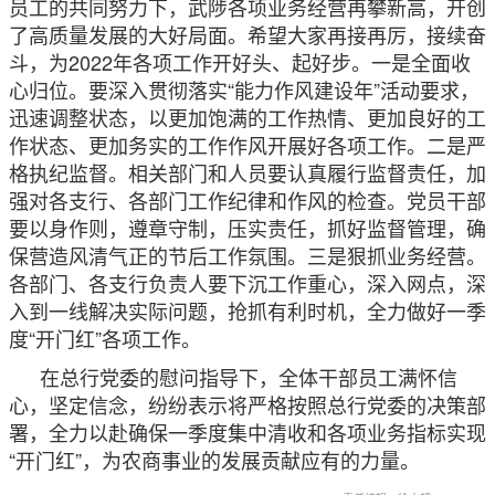
员工的共同努力下，武陟各项业务经营再攀新高，开创
了高质量发展的大好局面。希望大家再接再厉，接续奋
斗，为2022年各项工作开好头、起好步。一是全面收
心归位。要深入贯彻落实“能力作风建设年”活动要求，
迅速调整状态，以更加饱满的工作热情、更加良好的工
作状态、更加务实的工作作风开展好各项工作。二是严
格执纪监督。相关部门和人员要认真履行监督责任，加
强对各支行、各部门工作纪律和作风的检查。党员干部
要以身作则，遵章守制，压实责任，抓好监督管理，确
保营造风清气正的节后工作氛围。三是狠抓业务经营。
各部门、各支行负责人要下沉工作重心，深入网点，深
入到一线解决实际问题，抢抓有利时机，全力做好一季
度“开门红”各项工作。
在总行党委的慰问指导下，全体干部员工满怀信
心，坚定信念，纷纷表示将严格按照总行党委的决策部
署，全力以赴确保一季度集中清收和各项业务指标实现
“开门红”，为农商事业的发展贡献应有的力量。