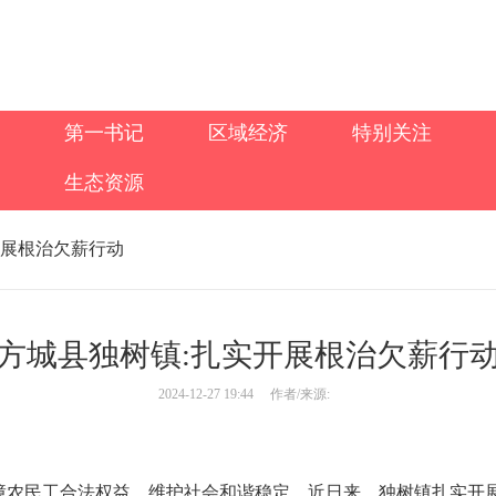
第一书记
区域经济
特别关注
生态资源
开展根治欠薪行动
方城县独树镇:扎实开展根治欠薪行
2024-12-27 19:44
作者/来源:
障农民工合法权益，维护社会和谐稳定，近日来，独树镇扎实开