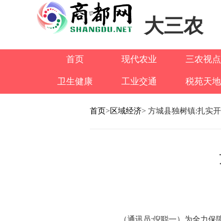
大三农
首页
现代农业
三农视点
卫生健康
工业交通
税苑天地
首页
>
区域经济
> 方城县独树镇:扎实
（通讯员:倪聪一）为全力保